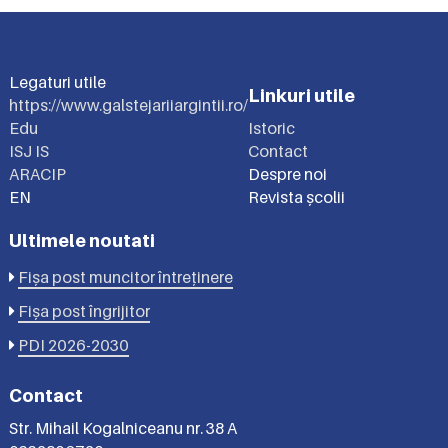
Legaturi utile
Linkuri utile
https://www.galstejariiargintii.ro/
Edu
Istoric
ISJ IS
Contact
ARACIP
Despre noi
EN
Revista școlii
Ultimele noutati
Fișa post muncitor întreținere
Fișa post îngrijitor
PDI 2026-2030
Contact
Str. Mihail Kogalniceanu nr. 38 A