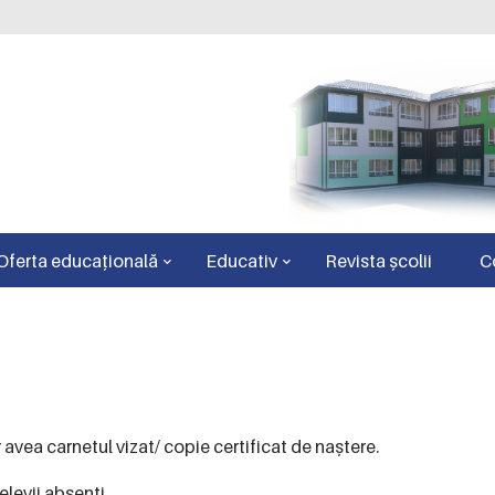
Oferta educațională
Educativ
Revista școlii
C
vor avea carnetul vizat/ copie certificat de naștere.
elevii absenți.