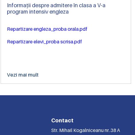
Informații despre admitere în clasa a V-a
program intensiv engleza
Repartizare engleza_proba orala.pdf
Repartizare elevi_proba scrisa.pdf
Vezi mai mult
Contact
Str. Mihail Kogalniceanu nr. 38 A