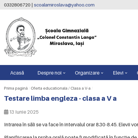
0332806720 |
scoalamiroslava@yahoo.com
Acasă
Despre noi
Organizare
Elevi
Prima pagină
/
Oferta educationala / Clasa a V-a
/
Testare limba engleza - clasa a V a
13 Iunie 2025
Intrarea în săli se va face în intervalul orar 8.30-8.45. Elevii 
Planifiicarea la proba orală poate fi modificată în funcție de 