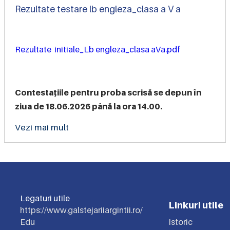
Rezultate testare lb engleza_clasa a V a
Rezultate initiale_Lb engleza_clasa aVa.pdf
Contestațiile pentru proba scrisă se depun în
ziua de 18.06.2026 până la ora 14.00.
Vezi mai mult
Legaturi utile
Linkuri utile
https://www.galstejariiargintii.ro/
Edu
Istoric