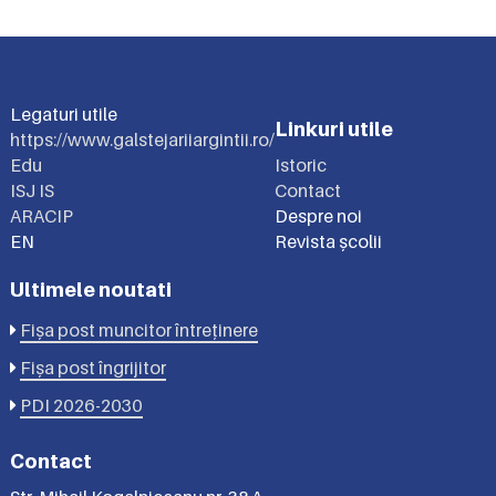
Legaturi utile
Linkuri utile
https://www.galstejariiargintii.ro/
Edu
Istoric
ISJ IS
Contact
ARACIP
Despre noi
EN
Revista școlii
Ultimele noutati
Fișa post muncitor întreținere
Fișa post îngrijitor
PDI 2026-2030
Contact