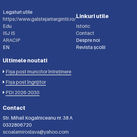
Legaturi utile
Linkuri utile
https://www.galstejariiargintii.ro/
Edu
Istoric
ISJ IS
Contact
ARACIP
Despre noi
EN
Revista școlii
Ultimele noutati
Fișa post muncitor întreținere
Fișa post îngrijitor
PDI 2026-2030
Contact
Str. Mihail Kogalniceanu nr. 38 A
0332806720
scoalamiroslava@yahoo.com